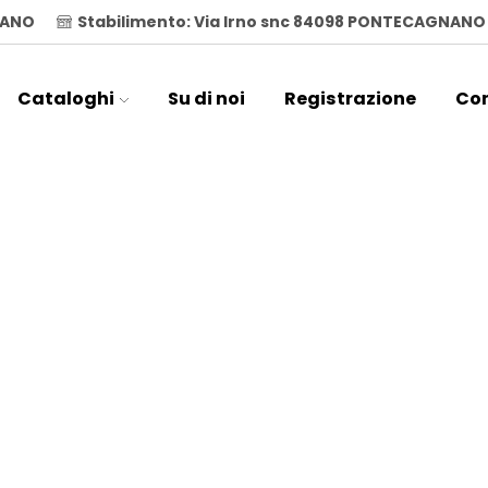
ILANO
Stabilimento: Via Irno snc 84098 PONTECAGNANO
Cataloghi
Su di noi
Registrazione
Con
Home
i SEN.P6 Global Fire