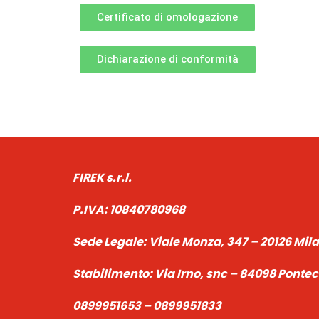
Certificato di omologazione
Dichiarazione di conformità
FIREK s.r.l.
P.IVA:
10840780968
Sede Legale:
Viale Monza, 347 – 20126 Mil
Stabilimento:
Via Irno, snc – 84098 Pont
0899951653 – 0899951833