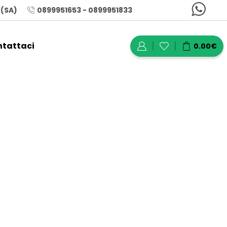
 (SA)
0899951653 - 0899951833
tattaci
0.00
€
 Security