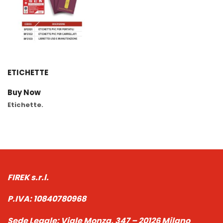
ETICHETTE
Buy Now
Etichette.
FIREK s.r.l.
P.IVA:
10840780968
Sede Legale:
Viale Monza, 347 – 20126 Milano