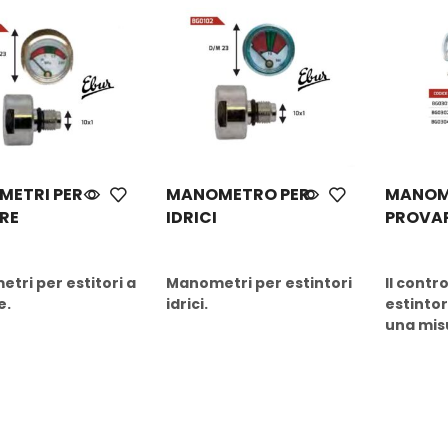
ETRI PER
MANOMETRO PER
MANOM
RE
IDRICI
PROVA
ow
Buy Now
Buy No
tri per estitori a
Manometri per estintori
Il contro
e.
idrici.
estintor
una misu