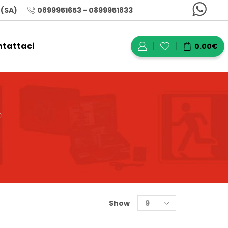
 (SA)
0899951653 - 0899951833
tattaci
0.00
€
Show