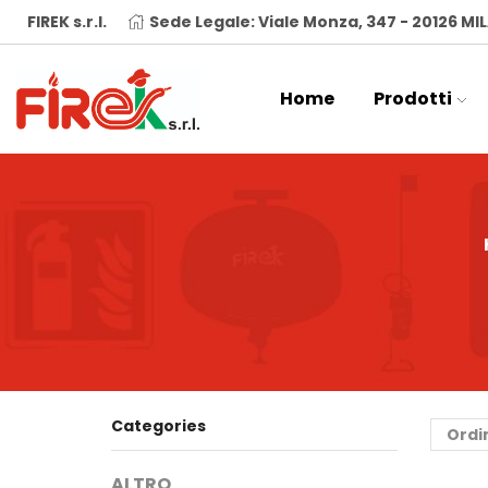
FIREK s.r.l.
Sede Legale: Viale Monza, 347 - 20126 M
Home
Prodotti
Categories
ALTRO