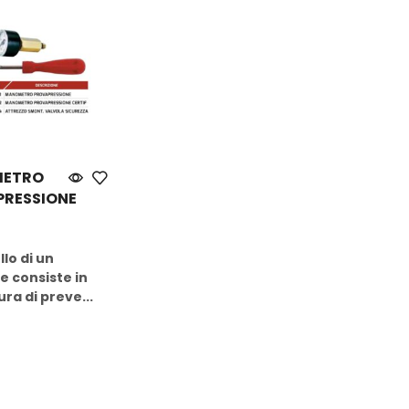
ETRO
PRESSIONE
w
llo di un
e consiste in
ra di preve...