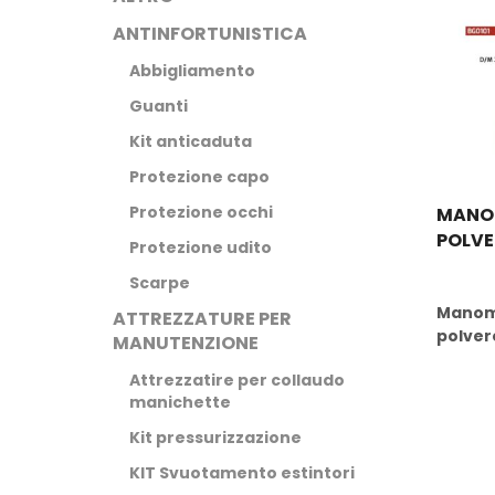
ANTINFORTUNISTICA
Abbigliamento
Guanti
Kit anticaduta
Protezione capo
Protezione occhi
MANOM
POLVE
Protezione udito
Scarpe
Buy N
Manome
ATTREZZATURE PER
polver
MANUTENZIONE
Attrezzatire per collaudo
manichette
Kit pressurizzazione
KIT Svuotamento estintori