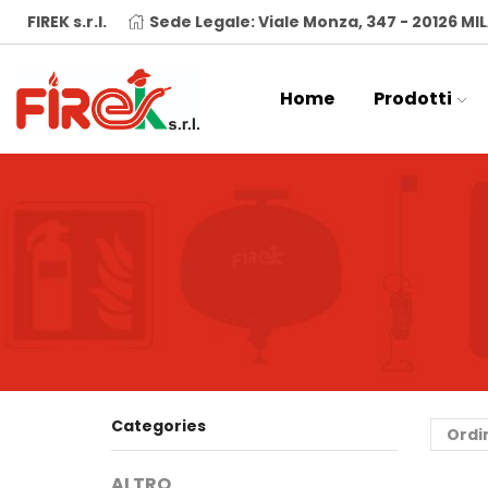
FIREK s.r.l.
Sede Legale: Viale Monza, 347 - 20126 M
Home
Prodotti
Categories
ALTRO