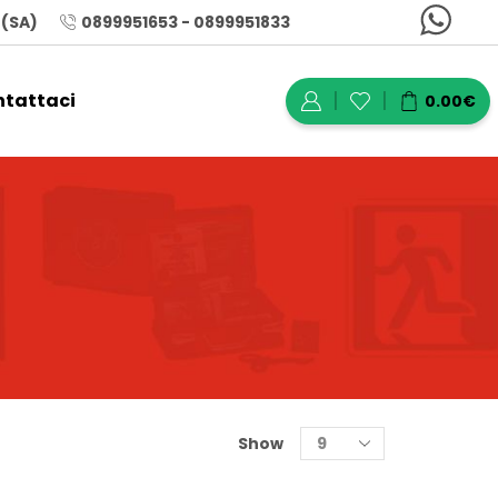
 (SA)
0899951653 - 0899951833
tattaci
0.00
€
Show