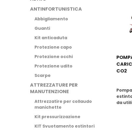
ANTINFORTUNISTICA
Abbigliamento
Guanti
Kit anticaduta
Protezione capo
Protezione occhi
POMPA
CARI
Protezione udito
CO2
Scarpe
ATTREZZATURE PER
Buy N
Pompa 
MANUTENZIONE
estinto
Attrezzatire per collaudo
da utili
manichette
Kit pressurizzazione
KIT Svuotamento estintori