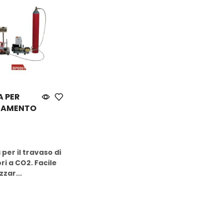
 PER
CAMENTO
ow
per il travaso di
ri a CO2. Facile
zzar...