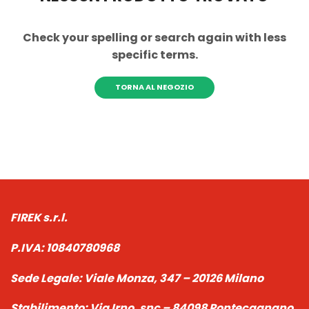
Check your spelling or search again with less
specific terms.
TORNA AL NEGOZIO
FIREK s.r.l.
P.IVA:
10840780968
Sede Legale:
Viale Monza, 347 – 20126 Milano
Stabilimento:
Via Irno, snc – 84098 Pontecagnano