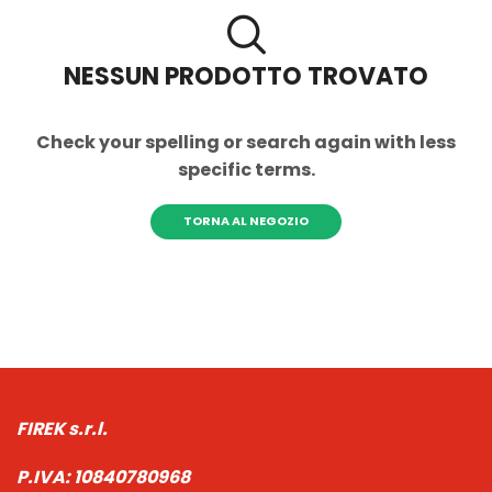
NESSUN PRODOTTO TROVATO
Check your spelling or search again with less
specific terms.
TORNA AL NEGOZIO
FIREK s.r.l.
P.IVA:
10840780968