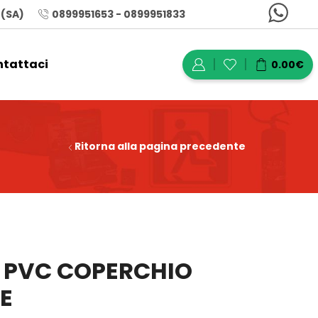
 (SA)
0899951653 - 0899951833
tattaci
0.00
€
Ritorna alla pagina precedente
N PVC COPERCHIO
E