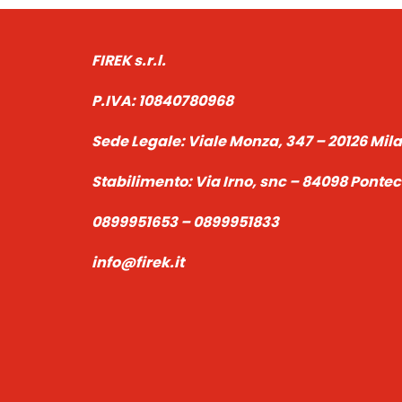
FIREK s.r.l.
P.IVA:
10840780968
Sede Legale:
Viale Monza, 347 – 20126 Mil
Stabilimento:
Via Irno, snc – 84098 Pont
0899951653 – 0899951833
info@firek.it