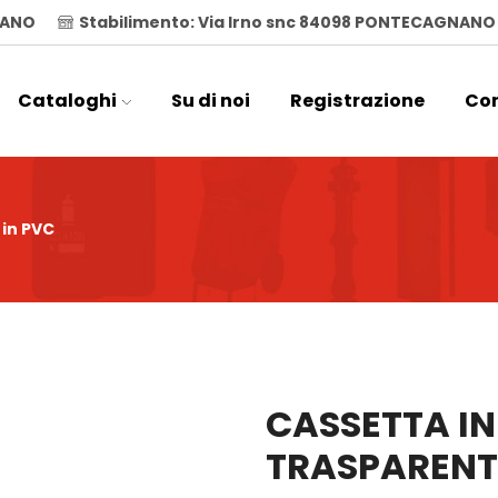
ILANO
Stabilimento: Via Irno snc 84098 PONTECAGNANO
Cataloghi
Su di noi
Registrazione
Con
 in PVC
CASSETTA I
TRASPARENT