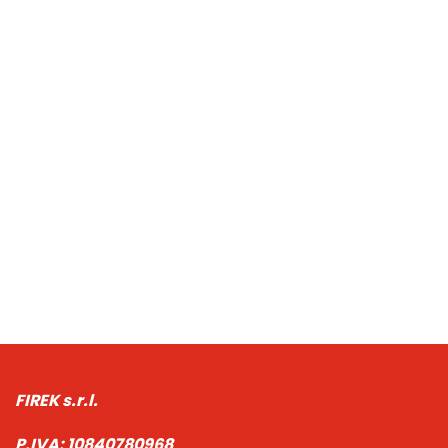
FIREK s.r.l.
P.IVA:
10840780968