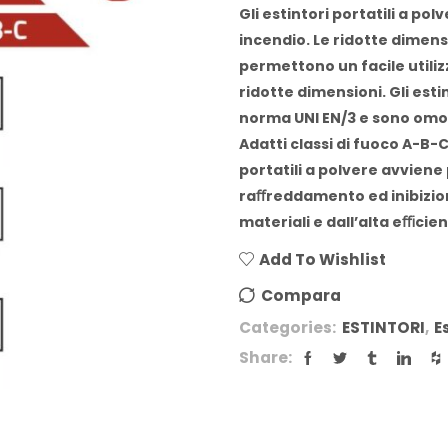
Gli estintori portatili a pol
incendio. Le ridotte dimensi
permettono un facile utiliz
ridotte dimensioni. Gli estin
norma UNI EN/3 e sono omolo
Adatti classi di fuoco A-B-
portatili a polvere avvien
raﬀreddamento ed inibizion
materiali e dall’alta eﬃcien
Add To Wishlist
Compara
Categories:
ESTINTORI
,
E
Share: