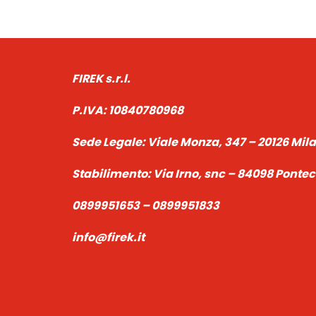
FIREK s.r.l.
P.IVA:
10840780968
Sede Legale:
Viale Monza, 347 – 20126 Mil
Stabilimento:
Via Irno, snc – 84098 Pont
0899951653 – 0899951833
info@firek.it