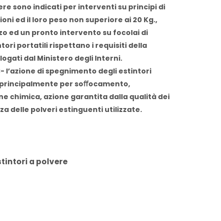
vere sono indicati per interventi su principi di
oni ed il loro peso non superiore ai 20 Kg.,
zo ed un pronto intervento su focolai di
tori portatili rispettano i requisiti della
gati dal Ministero degli Interni.
C- l’azione di spegnimento degli estintori
e principalmente per soﬀocamento,
e chimica, azione garantita dalla qualità dei
za delle polveri estinguenti utilizzate.
stintori a polvere