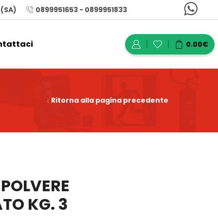
 (SA)
0899951653 - 0899951833
tattaci
0.00
€
Ritorna alla pagina precedente
 POLVERE
TO KG. 3