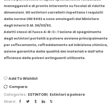
maneggevoli e di pronto intervento su focolai di ridotte
dimensioni. Gli estintori carrellati rispettano i requisiti
della norma UNI 9492 e sono omologati dal Ministero
degli Interni D.M. 06/03/92.
Adatti classi di fuoco A-B-C- l’azione di spegnimento
degli estintori portatili a polvere avviene principalmente
per soﬀocamento, raﬀreddamento ed inibizione chimica,
azione garantita dalla qualità dei materiali e dall’alta
eﬃcienza delle polveri estinguenti utilizzate.
Add To Wishlist
Compara
Categories:
ESTINTORI
,
Estintori a polvere
Share: