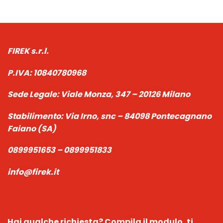
FIREK s.r.l.
P.IVA:
10840780968
Sede Legale:
Viale Monza, 347 – 20126 Milano
Stabilimento:
Via Irno, snc – 84098 Pontecagnano
Faiano (SA)
0899951653 – 0899951833
info@firek.it
Hai qualche richiesta?
Compila il modulo, ti